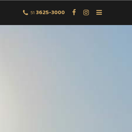
3625-3000
51